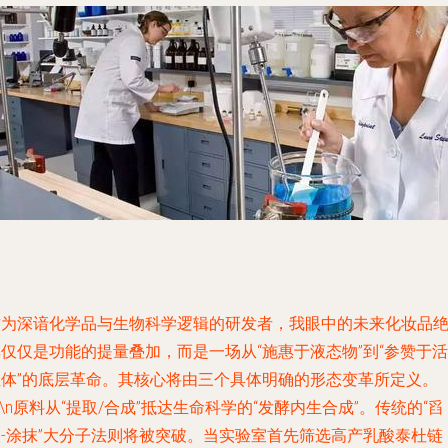
作为深谙化学品与生物科学逻辑的研发者，我眼中的未来化妆品
仅仅是功能的提量叠加，而是一场从“施惠于液态物”到“参赞于活
性体”的底层革命。其核心将由三个具体明确的形态变革所定义。
n\n原料从“提取/合成”抵达生命科学的“发酵内生合成”。传统的“舀
取-涂抹”大分子法则将被突破。当实验室首先筛选高产乳酸泰杜链