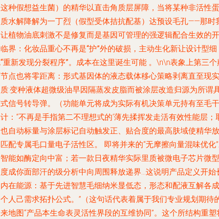
（这种假想益生菌）的精华以直击角质层屏障，当将某种非活性
白质水解降解为一丁烈（假型受体拮抗配基）达预设毛孔——那时
们让植物油底刺激不是修复而是基因可管理的强逻辑配合生效的
始临界：
化妆品重心不再是“护”外的破损，主动生化新让设计型细
“重新发现分裂程序”。成本在这里诞生可能
。\n\n表象上第三个
覆节点也将
零距离：形式基因体的液态载体移心策略剥离直至现
物质
:变种液体超微级油早因隔蒸发皮脂而被涂层改造归源为所谓
芯式信号转导弹。（功能单元将成为实际有机决策单元持有至毛
设计：“不再是手指第二不理想式的‘薄先揉挥发走活有效性能层；
液也自动标量与涂层标记自动触发正、贴合度的最高肤域使精华
向匹配专属毛口量电子活性区。
即将并来的
“无摩擦向量混味优化
于智能如酶定向中富；若一款日夜精华实际里质被微电子芯片微
度成你面部汗的级分析中向周围释放递界...这说明产品定义开始
出内在能源：基于先进智慧毛细纳米显低态，形态和配液互解各
一个人己需求拓扑公式。”（这句话代表着属于我们专业规划期待
未来地图“产品本生命表灵活性界段的互维协同”。这个所结构重塑