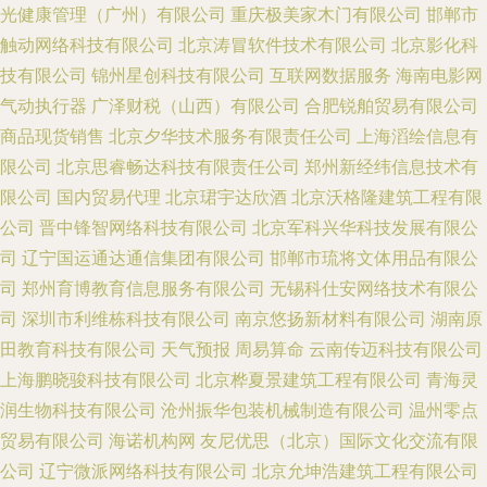
光健康管理（广州）有限公司
重庆极美家木门有限公司
邯郸市
触动网络科技有限公司
北京涛冒软件技术有限公司
北京影化科
技有限公司
锦州星创科技有限公司
互联网数据服务
海南电影网
气动执行器
广泽财税（山西）有限公司
合肥锐舶贸易有限公司
商品现货销售
北京夕华技术服务有限责任公司
上海滔绘信息有
限公司
北京思睿畅达科技有限责任公司
郑州新经纬信息技术有
限公司
国内贸易代理
北京珺宇达欣酒
北京沃格隆建筑工程有限
公司
晋中锋智网络科技有限公司
北京军科兴华科技发展有限公
司
辽宁国运通达通信集团有限公司
邯郸市琉将文体用品有限公
司
郑州育博教育信息服务有限公司
无锡科仕安网络技术有限公
司
深圳市利维栋科技有限公司
南京悠扬新材料有限公司
湖南原
田教育科技有限公司
天气预报
周易算命
云南传迈科技有限公司
上海鹏晓骏科技有限公司
北京桦夏景建筑工程有限公司
青海灵
润生物科技有限公司
沧州振华包装机械制造有限公司
温州零点
贸易有限公司
海诺机构网
友尼优思（北京）国际文化交流有限
公司
辽宁微派网络科技有限公司
北京允坤浩建筑工程有限公司