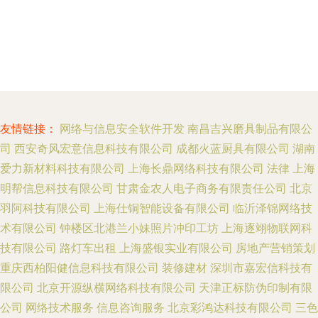
友情链接：
网络与信息安全软件开发
南昌吉兴磨具制品有限公
司
西安奇风宏意信息科技有限公司
成都火蓝厨具有限公司
湖南
爱力新材料科技有限公司
上海长鼎网络科技有限公司
法律
上海
明帮信息科技有限公司
甘肃金农人电子商务有限责任公司
北京
羽阿科技有限公司
上海仕铜智能设备有限公司
临沂泽锦网络技
术有限公司
钟楼区北港兰小妹照片冲印工坊
上海逐翊物联网科
技有限公司
路灯车出租
上海盛银实业有限公司
房地产营销策划
重庆西柏阳健信息科技有限公司
装修建材
深圳市嘉宏信科技有
限公司
北京开源纵横网络科技有限公司
天津正标防伪印制有限
公司
网络技术服务
信息咨询服务
北京彩鸿达科技有限公司
三色